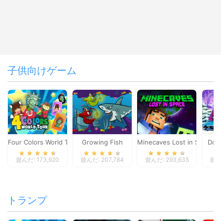
子供向けゲーム
Four Colors World Tour
Growing Fish
Minecaves Lost in Space
Dol
遊んだ: 173,920
遊んだ: 207,784
遊んだ: 293,635
遊んだ
トランプ