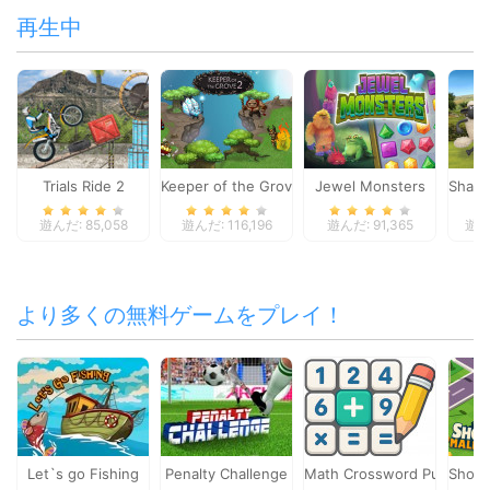
再生中
Trials Ride 2
Keeper of the Grove 2
Jewel Monsters
Shaun
遊んだ: 85,058
遊んだ: 116,196
遊んだ: 91,365
遊んだ
より多くの無料ゲームをプレイ！
Let`s go Fishing
Penalty Challenge
Math Crossword Puzzle - G
Shopp