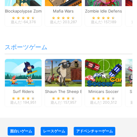
Blockapolypse Zombie Shooter
Mafia Wars
Zombie Idle Defense Onlin
St
遊んだ: 64,376
遊んだ: 203,287
遊んだ: 157,189
遊ん
スポーツゲーム
Surf Riders
Shaun The Sheep Baahmy Golf
Minicars Soccer
Sup
遊んだ: 194,951
遊んだ: 157,957
遊んだ: 200,512
遊んだ
面白いゲーム
レースゲーム
アドベンチャーゲーム