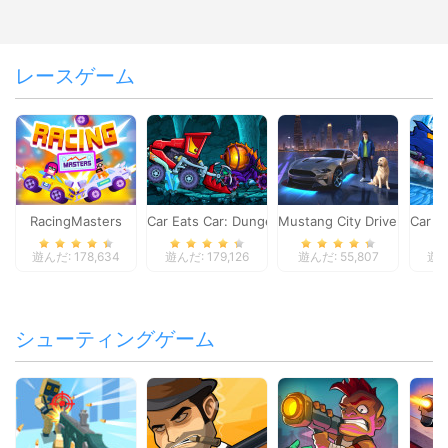
レースゲーム
RacingMasters
Car Eats Car: Dungeon Adventure
Mustang City Driver
Car E
遊んだ: 178,634
遊んだ: 179,126
遊んだ: 55,807
遊ん
シューティングゲーム