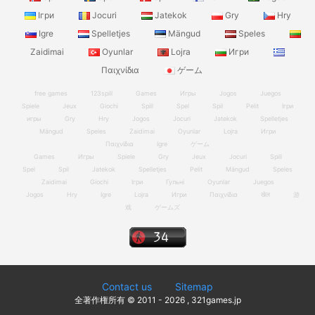
Ігри
Jocuri
Jatekok
Gry
Hry
Igre
Spelletjes
Mängud
Speles
Zaidimai
Oyunlar
Lojra
Игри
Παιχνίδια
ゲーム
free games
123spill
Games
Игры
Jogos
Juegos
Spiele
Jeux
Giochi
Spill
Spel
Spil
Pelit
Ігри
игры
Gry
Hry
Jogos
Jocuri
Jatekok
Spelletjes
Mängud
Speles
Zaidimai
Oyunlar
Lojra
Игри
Παιχνίδια
Igre
ゲーム
Games
Игры
Spiele
Gry
Jeux
Jocuri
Spill
Spel
Spil
Jatekok
Spelletjes
Pelit
Mängud
Speles
Zaidimai
Giochi
Ігри
Гульні
Oyunlar
Juegos
Jogos
Hry
Igre
Lojra
Игри
Παιχνίδια
खेल
游
戏
ゲームズ
Contact us
Sitemap
全著作権所有 © 2011 - 2026 , 321games.jp