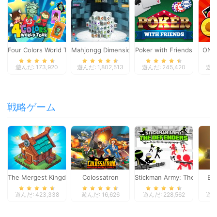
Four Colors World Tour
Mahjongg Dimensions
Poker with Friends
ONO
遊んだ: 173,920
遊んだ: 1,802,513
遊んだ: 245,420
遊んだ
戦略ゲーム
The Mergest Kingdom
Colossatron
Stickman Army: The Defen
Bl
遊んだ: 423,338
遊んだ: 16,626
遊んだ: 228,562
遊んだ