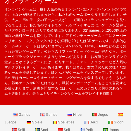
オンラインゲーム
オンラインゲームは、最も人気のあるオンラインエンターテイメントの1つで
す。あなたが飽きてしまったら、私たちのゲームポータルを歓迎します。子
供、大人、男の子、女の子一人一人がここで面白いフラッシュゲームを見つ
けるでしょう。私たちのサイトでゲームをプレイするには、ゲームを登録し
たりダウンロードしたりする必要はありません。 321games.jpは2000以上の
面白い無料ゲームを提供しています。アドベンチャーゲーム - 主にスーパー
マリオ、ソニック、タンクのような鮮明な2Dまたは3Dゲームです。古典的な
ゲームやアーケードは似ていますが、Arkanoid、Tetris、Goldなどのよく知
られた古いゲームです。私たちのオファーでカードゲームが好きなら、ポー
カーやブラックジャックのようなゲームがあります。お友達とオンラインで
遊ぶことができるゲームには、ビリヤード、チェス、チェッカーなど人気の
マルチプレイヤーゲームがあります。我々はまた、女の子のための様々な無
料ゲームを提供しています。ほとんどがゲームをドレスアップしています。
男の子はカーレースやオートチューニングゲームを愛するでしょう。もちろ
ん、戦略ゲームやRPGだけでなく、戦闘やスポーツゲームもここで言及する
必要があります。演奏を開始するには、ゲームのカテゴリと興味のあるゲー
ムを選択します。最もエキサイティングなゲームをプレイする時間！
Games
Games
Игры
Jogos
Juegos
Spiele
Spelletjes
Jeux
Giochi
Spill
Spel
Spil
Pelit
Jogos