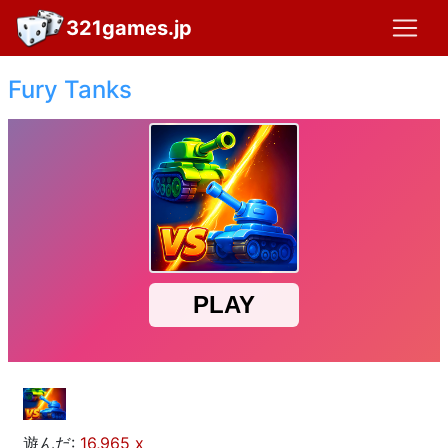
321games.jp
Fury Tanks
遊んだ:
16,965 x