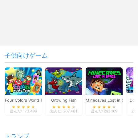
子供向けゲーム
Four Colors World Tour
Growing Fish
Minecaves Lost in Space
Dol
遊んだ: 173,496
遊んだ: 207,401
遊んだ: 293,169
遊ん
トランプ