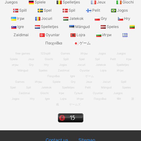
Juegos
Spiele
Spelletjes
Jeux
Giochi
Spill
Spel
Spil
Pelit
Jogos
Ігри
Jocuri
Jatekok
Gry
Hry
Igre
Spelletjes
Mängud
Speles
Zaidimai
Oyunlar
Lojra
Игри
Παιχνίδια
ゲーム
free games
123spill
Games
Игры
Jogos
Juegos
Spiele
Jeux
Giochi
Spill
Spel
Spil
Pelit
Ігри
игры
Gry
Hry
Jogos
Jocuri
Jatekok
Spelletjes
Mängud
Speles
Zaidimai
Oyunlar
Lojra
Игри
Παιχνίδια
Igre
ゲーム
Games
Игры
Spiele
Gry
Jeux
Jocuri
Spill
Spel
Spil
Jatekok
Spelletjes
Pelit
Mängud
Speles
Zaidimai
Giochi
Ігри
Гульні
Oyunlar
Juegos
Jogos
Hry
Igre
Lojra
Игри
Παιχνίδια
खेल
游
戏
ゲームズ
Contact us
Sitemap