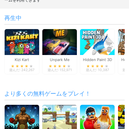
再生中
Kizi Kart
Unpark Me
Hidden Paint 3D
Hot 
遊んだ: 242,267
遊んだ: 152,971
遊んだ: 10,387
遊んだ
より多くの無料ゲームをプレイ！