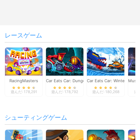
レースゲーム
RacingMasters
Car Eats Car: Dungeon Adventure
Car Eats Car: Winter Adve
Musta
遊んだ: 178,291
遊んだ: 178,792
遊んだ: 180,268
遊ん
シューティングゲーム