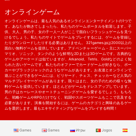
オンラインゲーム
オンラインゲームは、最も人気のあるオンラインエンターテイメントの1つで
す。あなたが飽きてしまったら、私たちのゲームポータルを歓迎します。子
供、大人、男の子、女の子一人一人がここで面白いフラッシュゲームを見つ
けるでしょう。私たちのサイトでゲームをプレイするには、ゲームを登録し
たりダウンロードしたりする必要はありません。 321games.jpは2000以上の
面白い無料ゲームを提供しています。アドベンチャーゲーム - 主にスーパー
マリオ、ソニック、タンクのような鮮明な2Dまたは3Dゲームです。古典的な
ゲームやアーケードは似ていますが、Arkanoid、Tetris、Goldなどのよく知
られた古いゲームです。私たちのオファーでカードゲームが好きなら、ポー
カーやブラックジャックのようなゲームがあります。お友達とオンラインで
遊ぶことができるゲームには、ビリヤード、チェス、チェッカーなど人気の
マルチプレイヤーゲームがあります。我々はまた、女の子のための様々な無
料ゲームを提供しています。ほとんどがゲームをドレスアップしています。
男の子はカーレースやオートチューニングゲームを愛するでしょう。もちろ
ん、戦略ゲームやRPGだけでなく、戦闘やスポーツゲームもここで言及する
必要があります。演奏を開始するには、ゲームのカテゴリと興味のあるゲー
ムを選択します。最もエキサイティングなゲームをプレイする時間！
Games
Games
Игры
Jogos