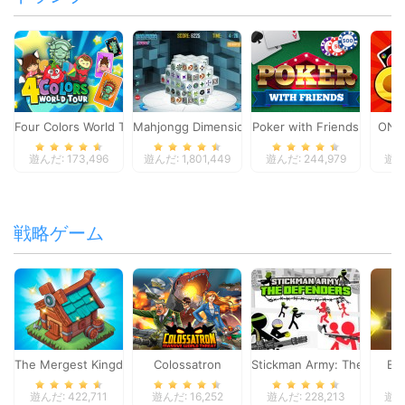
Four Colors World Tour
Mahjongg Dimensions
Poker with Friends
ONO
遊んだ: 173,496
遊んだ: 1,801,449
遊んだ: 244,979
遊んだ
戦略ゲーム
The Mergest Kingdom
Colossatron
Stickman Army: The Defen
Bl
遊んだ: 422,711
遊んだ: 16,252
遊んだ: 228,213
遊んだ