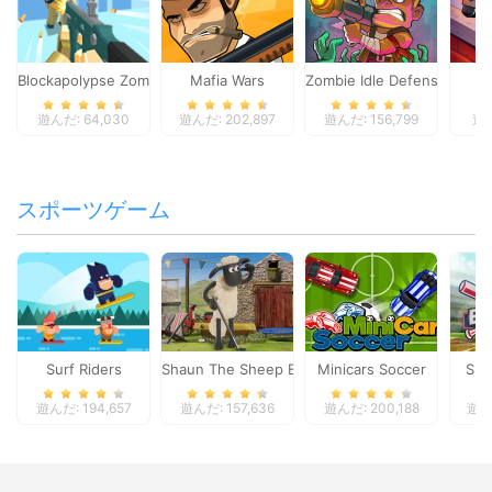
Blockapolypse Zombie Shooter
Mafia Wars
Zombie Idle Defense Onlin
St
遊んだ: 64,030
遊んだ: 202,897
遊んだ: 156,799
遊ん
スポーツゲーム
Surf Riders
Shaun The Sheep Baahmy Golf
Minicars Soccer
Sup
遊んだ: 194,657
遊んだ: 157,636
遊んだ: 200,188
遊んだ