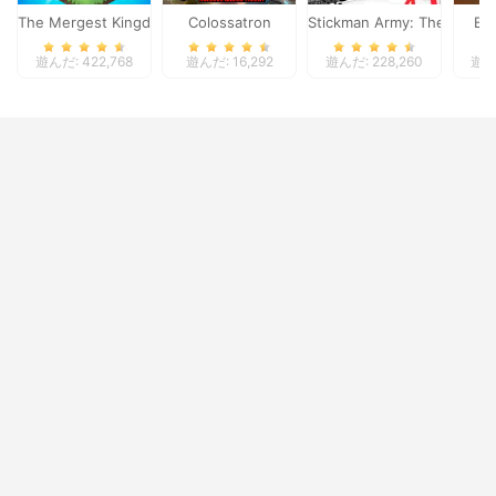
The Mergest Kingdom
Colossatron
Stickman Army: The Defen
Bl
遊んだ: 422,768
遊んだ: 16,292
遊んだ: 228,260
遊んだ