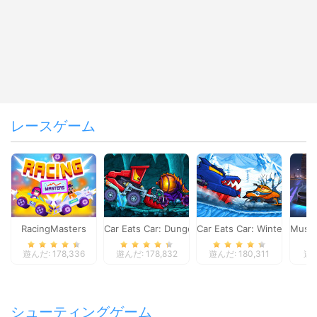
レースゲーム
RacingMasters
Car Eats Car: Dungeon Adventure
Car Eats Car: Winter Adve
Musta
遊んだ: 178,336
遊んだ: 178,832
遊んだ: 180,311
遊ん
シューティングゲーム