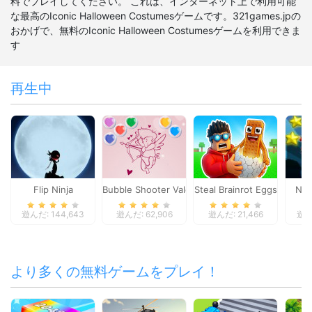
料でプレイしてください。 これは、インターネット上で利用可能
な最高のIconic Halloween Costumesゲームです。321games.jpの
おかげで、無料のIconic Halloween Costumesゲームを利用できま
す
再生中
Flip Ninja
Bubble Shooter Valentine
Steal Brainrot Eggs
Nin
遊んだ: 144,643
遊んだ: 62,906
遊んだ: 21,466
遊んだ
より多くの無料ゲームをプレイ！