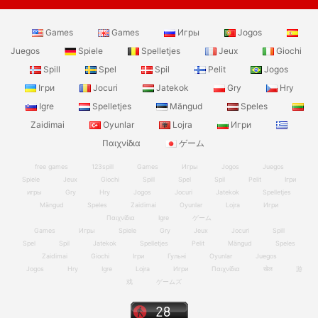
Games
Games
Игры
Jogos
Juegos
Spiele
Spelletjes
Jeux
Giochi
Spill
Spel
Spil
Pelit
Jogos
Ігри
Jocuri
Jatekok
Gry
Hry
Igre
Spelletjes
Mängud
Speles
Zaidimai
Oyunlar
Lojra
Игри
Παιχνίδια
ゲーム
free games
123spill
Games
Игры
Jogos
Juegos
Spiele
Jeux
Giochi
Spill
Spel
Spil
Pelit
Ігри
игры
Gry
Hry
Jogos
Jocuri
Jatekok
Spelletjes
Mängud
Speles
Zaidimai
Oyunlar
Lojra
Игри
Παιχνίδια
Igre
ゲーム
Games
Игры
Spiele
Gry
Jeux
Jocuri
Spill
Spel
Spil
Jatekok
Spelletjes
Pelit
Mängud
Speles
Zaidimai
Giochi
Ігри
Гульні
Oyunlar
Juegos
Jogos
Hry
Igre
Lojra
Игри
Παιχνίδια
खेल
游
戏
ゲームズ