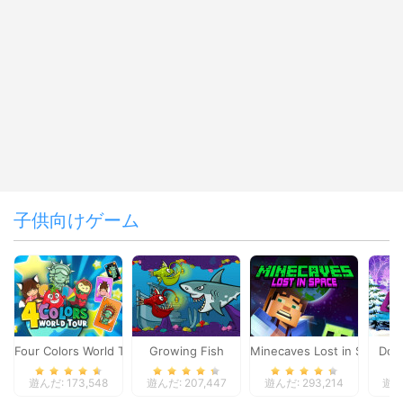
子供向けゲーム
Four Colors World Tour
Growing Fish
Minecaves Lost in Space
Dol
遊んだ: 173,548
遊んだ: 207,447
遊んだ: 293,214
遊んだ