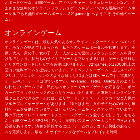
とボードゲーム、戦略ゲーム、アドベンチャー、シミュレーションなど、さ
まざまな無料のオンラインフラッシュゲームをプレイできる最高のゲームポ
ータルである無料のゲームポータル 321games.jp へようこそ その他のゲー
ム。
オンラインゲーム
オンラインゲームは、最も人気のあるオンラインエンターテイメントの1つで
す。あなたが飽きてしまったら、私たちのゲームポータルを歓迎します。子
供、大人、男の子、女の子一人一人がここで面白いフラッシュゲームを見つ
けるでしょう。私たちのサイトでゲームをプレイするには、ゲームを登録し
たりダウンロードしたりする必要はありません。 321games.jpは2000以上の
面白い無料ゲームを提供しています。アドベンチャーゲーム - 主にスーパー
マリオ、ソニック、タンクのような鮮明な2Dまたは3Dゲームです。古典的な
ゲームやアーケードは似ていますが、Arkanoid、Tetris、Goldなどのよく知
られた古いゲームです。私たちのオファーでカードゲームが好きなら、ポー
カーやブラックジャックのようなゲームがあります。お友達とオンラインで
遊ぶことができるゲームには、ビリヤード、チェス、チェッカーなど人気の
マルチプレイヤーゲームがあります。我々はまた、女の子のための様々な無
料ゲームを提供しています。ほとんどがゲームをドレスアップしています。
男の子はカーレースやオートチューニングゲームを愛するでしょう。もちろ
ん、戦略ゲームやRPGだけでなく、戦闘やスポーツゲームもここで言及する
必要があります。演奏を開始するには、ゲームのカテゴリと興味のあるゲー
ムを選択します。最もエキサイティングなゲームをプレイする時間！