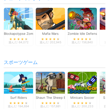
Blockapolypse Zombie Shooter
Mafia Wars
Zombie Idle Defense Onlin
St
遊んだ: 64,072
遊んだ: 202,945
遊んだ: 156,840
遊ん
スポーツゲーム
Surf Riders
Shaun The Sheep Baahmy Golf
Minicars Soccer
Sup
遊んだ: 194,694
遊んだ: 157,681
遊んだ: 200,233
遊ん