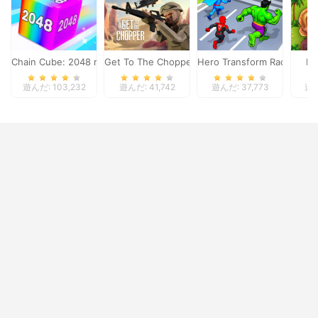
Chain Cube: 2048 merge
Get To The Chopper
Hero Transform Race
Ho
遊んだ: 103,232
遊んだ: 41,742
遊んだ: 37,773
遊ん