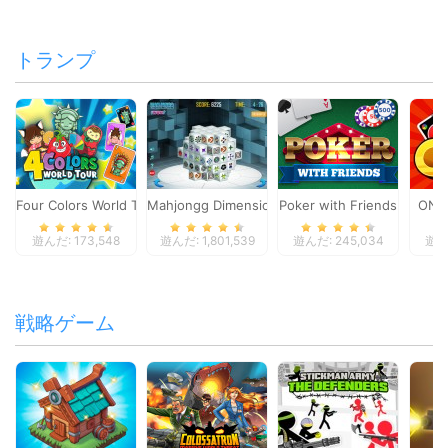
トランプ
Four Colors World Tour
Mahjongg Dimensions
Poker with Friends
ONO
遊んだ: 173,548
遊んだ: 1,801,539
遊んだ: 245,034
遊んだ
戦略ゲーム