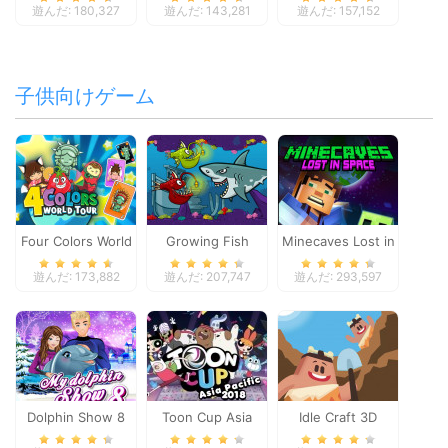
遊んだ: 180,327
遊んだ: 143,281
遊んだ: 157,152
子供向けゲーム
Four Colors World
Growing Fish
Minecaves Lost in
Tour
Space
遊んだ: 173,882
遊んだ: 207,747
遊んだ: 293,597
Dolphin Show 8
Toon Cup Asia
Idle Craft 3D
Pacific 2018