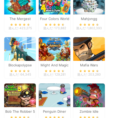
The Mergest
Four Colors World
Mahjongg
Kingdom
Tour
Dimensions
遊んだ: 423,275
遊んだ: 173,882
遊んだ: 1,802,393
Blockapolypse
Might And Magic
Mafia Wars
Zombie Shooter
Armies
遊んだ: 64,345
遊んだ: 129,281
遊んだ: 203,260
Bob The Robber 5
Penguin Diner
Zombie Idle
Temple Adventure
Defense Online