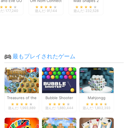
 and Eve GO
Om Nom Connect
Mad Shapes 2
Classic
: 177,240
遊んだ: 91,144
遊んだ: 232,528
最もプレイされたゲーム
Treasures of the
Bubble Shooter
Mahjongg
Mystic Sea
Dimensions
遊んだ: 1,993,889
遊んだ: 1,880,444
遊んだ: 1,802,393