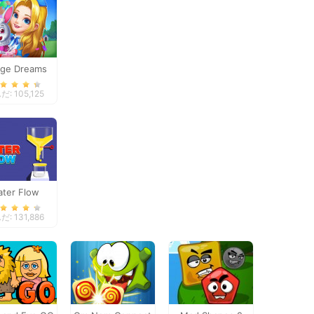
ge Dreams
: 105,125
ter Flow
: 131,886