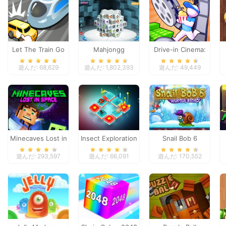
Let The Train Go
Mahjongg
Drive-in Cinema:
Dimensions
Idle Game
遊んだ: 68,629
遊んだ: 1,802,393
遊んだ: 49,449
Minecaves Lost in
Insect Exploration
Snail Bob 6
Space
遊んだ: 293,597
遊んだ: 66,091
遊んだ: 170,552