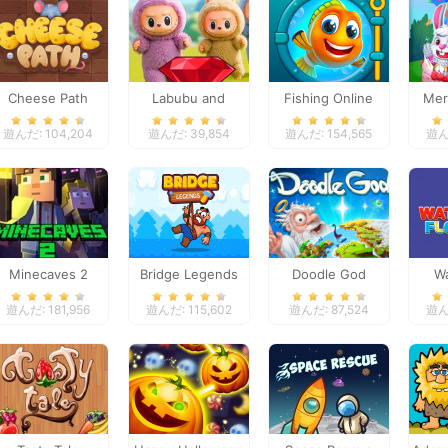
Cheese Path
Labubu and
Fishing Online
Mer
Treasures: Fun
遊んだ: 104,204
遊んだ: 39,854
遊んだ: 154,565
遊んだ
Adventure
Minecaves 2
Bridge Legends
Doodle God
Wa
Online
遊んだ: 181,956
遊んだ: 115,602
遊んだ: 87,524
遊んだ