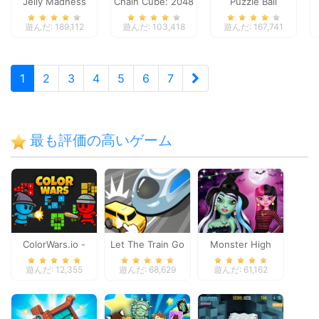
Jelly Madness
Chain Cube: 2048
Puzzle Ball
merge
遊んだ: 189,112
遊んだ: 103,418
遊んだ: 167,741
1
2
3
4
5
6
7
最も評価の高いゲーム
ColorWars.io -
Let The Train Go
Monster High
Conquest Game
Spooky Fashion
遊んだ: 12,355
遊んだ: 68,629
遊んだ: 61,162