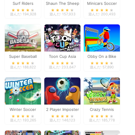
Surf Riders
Shaun The Sheep
Minicars Soccer
Baahmy Golf
遊んだ: 194,928
遊んだ: 157,933
遊んだ: 200,493
Super Baseball
Toon Cup Asia
Obby On a Bike
Pacific 2018
遊んだ: 188,622
遊んだ: 233,647
遊んだ: 57,890
Winter Soccer
2 Player Imposter
Crazy Tennis
Soccer
遊んだ: 193,265
遊んだ: 146,123
遊んだ: 185,778