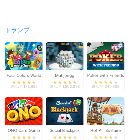
トランプ
Four Colors World
Mahjongg
Poker with Friends
Tour
Dimensions
遊んだ: 173,882
遊んだ: 1,802,393
遊んだ: 245,383
ONO Card Game
Social Blackjack
Hot Air Solitaire