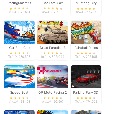
RacingMasters
Car Eats Car:
Mustang City
Dungeon
Driver
遊んだ: 178,611
遊んだ: 179,100
遊んだ: 55,785
Adventure
Car Eats Car:
Dead Paradise 3
Paintball Races
Winter Adventure
遊んだ: 180,593
遊んだ: 306,044
遊んだ: 207,105
Speed Boat
GP Moto Racing 2
Parking Fury 3D:
Extreme Racing
Night Thief
遊んだ: 153,198
遊んだ: 192,697
遊んだ: 174,902