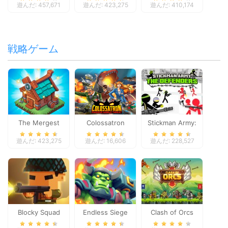
遊んだ: 457,671
遊んだ: 423,275
遊んだ: 410,174
戦略ゲーム
The Mergest
Colossatron
Stickman Army:
Kingdom
The Defenders
遊んだ: 423,275
遊んだ: 16,606
遊んだ: 228,527
Blocky Squad
Endless Siege
Clash of Orcs