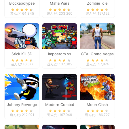
Blockapolypse
Mafia Wars
Zombie Idle
Zombie Shooter
Defense Online
遊んだ: 64,345
遊んだ: 203,260
遊んだ: 157,152
Stick Kill 3D
Impostors vs
GTA: Grand Vegas
Zombies: Survival
Crime
遊んだ: 16,577
遊んだ: 107,302
遊んだ: 57,874
Johnny Revenge
Modern Combat
Moon Clash
Defense
Heroes
遊んだ: 212,921
遊んだ: 197,949
遊んだ: 186,727