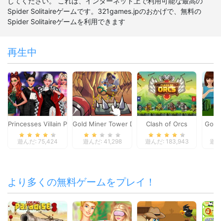
してください。 これは、インターネット上で利用可能な最高の
Spider Solitaireゲームです。321games.jpのおかげで、無料の
Spider Solitaireゲームを利用できます
再生中
Princesses Villain Party Crashers
Gold Miner Tower Defense
Clash of Orcs
Good
遊んだ: 75,424
遊んだ: 41,298
遊んだ: 183,943
遊んだ
より多くの無料ゲームをプレイ！