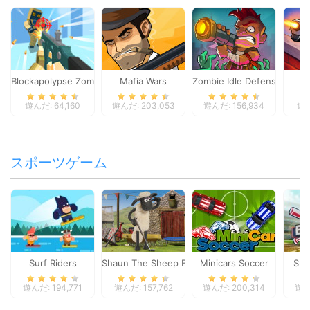
Blockapolypse Zombie Shooter
Mafia Wars
Zombie Idle Defense Onlin
St
遊んだ: 64,160
遊んだ: 203,053
遊んだ: 156,934
遊ん
スポーツゲーム
Surf Riders
Shaun The Sheep Baahmy Golf
Minicars Soccer
Sup
遊んだ: 194,771
遊んだ: 157,762
遊んだ: 200,314
遊んだ