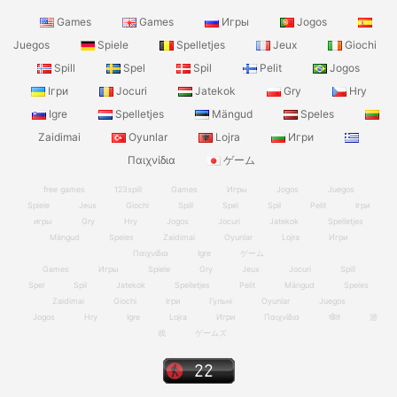
Games
Games
Игры
Jogos
Juegos
Spiele
Spelletjes
Jeux
Giochi
Spill
Spel
Spil
Pelit
Jogos
Ігри
Jocuri
Jatekok
Gry
Hry
Igre
Spelletjes
Mängud
Speles
Zaidimai
Oyunlar
Lojra
Игри
Παιχνίδια
ゲーム
free games
123spill
Games
Игры
Jogos
Juegos
Spiele
Jeux
Giochi
Spill
Spel
Spil
Pelit
Ігри
игры
Gry
Hry
Jogos
Jocuri
Jatekok
Spelletjes
Mängud
Speles
Zaidimai
Oyunlar
Lojra
Игри
Παιχνίδια
Igre
ゲーム
Games
Игры
Spiele
Gry
Jeux
Jocuri
Spill
Spel
Spil
Jatekok
Spelletjes
Pelit
Mängud
Speles
Zaidimai
Giochi
Ігри
Гульні
Oyunlar
Juegos
Jogos
Hry
Igre
Lojra
Игри
Παιχνίδια
खेल
游
戏
ゲームズ