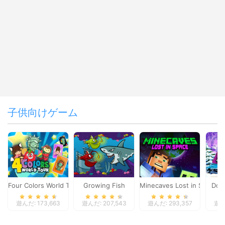
子供向けゲーム
Four Colors World Tour
Growing Fish
Minecaves Lost in Space
Dol
遊んだ: 173,663
遊んだ: 207,543
遊んだ: 293,357
遊んだ