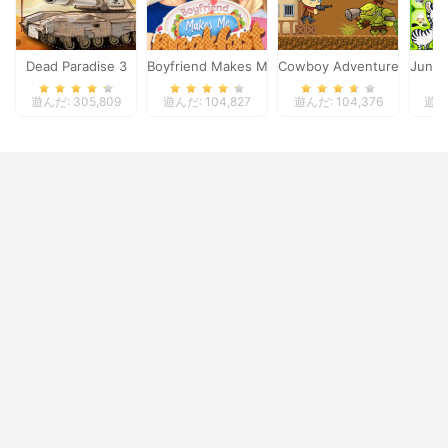
Dead Paradise 3
Boyfriend Makes Me Breakfast
Cowboy Adventures
Jungl
遊んだ: 305,809
遊んだ: 104,827
遊んだ: 104,376
遊んだ