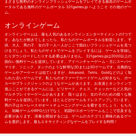
まざまな無料のオンラインフラッシュゲームをプレイできる最高のゲームポ
ータルである無料のゲームポータル 321games.jp へようこそ その他のゲー
ム。
オンラインゲーム
オンラインゲームは、最も人気のあるオンラインエンターテイメントの1つで
す。あなたが飽きてしまったら、私たちのゲームポータルを歓迎します。子
供、大人、男の子、女の子一人一人がここで面白いフラッシュゲームを見つ
けるでしょう。私たちのサイトでゲームをプレイするには、ゲームを登録し
たりダウンロードしたりする必要はありません。 321games.jpは2000以上の
面白い無料ゲームを提供しています。アドベンチャーゲーム - 主にスーパー
マリオ、ソニック、タンクのような鮮明な2Dまたは3Dゲームです。古典的な
ゲームやアーケードは似ていますが、Arkanoid、Tetris、Goldなどのよく知
られた古いゲームです。私たちのオファーでカードゲームが好きなら、ポー
カーやブラックジャックのようなゲームがあります。お友達とオンラインで
遊ぶことができるゲームには、ビリヤード、チェス、チェッカーなど人気の
マルチプレイヤーゲームがあります。我々はまた、女の子のための様々な無
料ゲームを提供しています。ほとんどがゲームをドレスアップしています。
男の子はカーレースやオートチューニングゲームを愛するでしょう。もちろ
ん、戦略ゲームやRPGだけでなく、戦闘やスポーツゲームもここで言及する
必要があります。演奏を開始するには、ゲームのカテゴリと興味のあるゲー
ムを選択します。最もエキサイティングなゲームをプレイする時間！