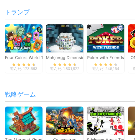
トランプ
Four Colors World Tour
Mahjongg Dimensions
Poker with Friends
ONO
遊んだ: 173,663
遊んだ: 1,801,822
遊んだ: 245,154
遊んだ
戦略ゲーム
The Mergest Kingdom
Colossatron
Stickman Army: The Defen
Bl