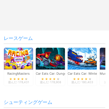
レースゲーム
RacingMasters
Car Eats Car: Dungeon Adventure
Car Eats Car: Winter Adve
Musta
遊んだ: 178,431
遊んだ: 178,908
遊んだ: 180,403
遊ん
シューティングゲーム