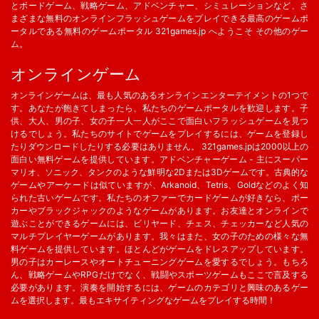
とボードゲーム、戦略ゲーム、アドベンチャー、シミュレーションなど、さ
まざまな無料のオンラインフラッシュゲームをプレイできる最高のゲームポ
ータルである無料のゲームポータル 321games.jp へようこそ その他のゲー
ム。
オンラインゲーム
オンラインゲームは、最も人気のあるオンラインエンターテイメントの1つで
す。あなたが飽きてしまったら、私たちのゲームポータルを歓迎します。子
供、大人、男の子、女の子一人一人がここで面白いフラッシュゲームを見つ
けるでしょう。私たちのサイトでゲームをプレイするには、ゲームを登録し
たりダウンロードしたりする必要はありません。 321games.jpは2000以上の
面白い無料ゲームを提供しています。アドベンチャーゲーム - 主にスーパー
マリオ、ソニック、タンクのような鮮明な2Dまたは3Dゲームです。古典的な
ゲームやアーケードは似ていますが、Arkanoid、Tetris、Goldなどのよく知
られた古いゲームです。私たちのオファーでカードゲームが好きなら、ポー
カーやブラックジャックのようなゲームがあります。お友達とオンラインで
遊ぶことができるゲームには、ビリヤード、チェス、チェッカーなど人気の
マルチプレイヤーゲームがあります。我々はまた、女の子のための様々な無
料ゲームを提供しています。ほとんどがゲームをドレスアップしています。
男の子はカーレースやオートチューニングゲームを愛するでしょう。もちろ
ん、戦略ゲームやRPGだけでなく、戦闘やスポーツゲームもここで言及する
必要があります。演奏を開始するには、ゲームのカテゴリと興味のあるゲー
ムを選択します。最もエキサイティングなゲームをプレイする時間！