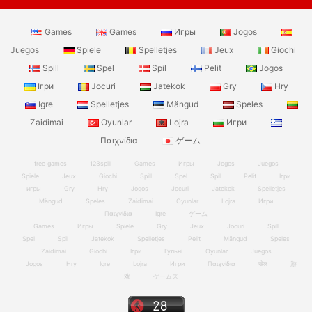
Games
Games
Игры
Jogos
Juegos
Spiele
Spelletjes
Jeux
Giochi
Spill
Spel
Spil
Pelit
Jogos
Ігри
Jocuri
Jatekok
Gry
Hry
Igre
Spelletjes
Mängud
Speles
Zaidimai
Oyunlar
Lojra
Игри
Παιχνίδια
ゲーム
free games
123spill
Games
Игры
Jogos
Juegos
Spiele
Jeux
Giochi
Spill
Spel
Spil
Pelit
Ігри
игры
Gry
Hry
Jogos
Jocuri
Jatekok
Spelletjes
Mängud
Speles
Zaidimai
Oyunlar
Lojra
Игри
Παιχνίδια
Igre
ゲーム
Games
Игры
Spiele
Gry
Jeux
Jocuri
Spill
Spel
Spil
Jatekok
Spelletjes
Pelit
Mängud
Speles
Zaidimai
Giochi
Ігри
Гульні
Oyunlar
Juegos
Jogos
Hry
Igre
Lojra
Игри
Παιχνίδια
खेल
游
戏
ゲームズ