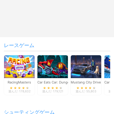
レースゲーム
RacingMasters
Car Eats Car: Dungeon Adventure
Mustang City Driver
Car E
遊んだ: 178,632
遊んだ: 179,121
遊んだ: 55,803
遊んだ
シューティングゲーム