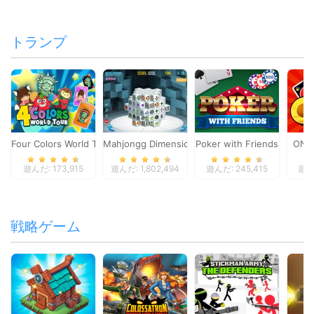
トランプ
Four Colors World Tour
Mahjongg Dimensions
Poker with Friends
ONO
遊んだ: 173,915
遊んだ: 1,802,494
遊んだ: 245,415
遊んだ
戦略ゲーム