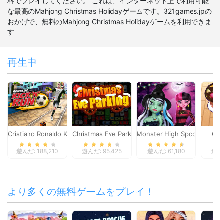
料でプレイしてください。 これは、インターネット上で利用可能
な最高のMahjong Christmas Holidayゲームです。321games.jpの
おかげで、無料のMahjong Christmas Holidayゲームを利用できま
す
再生中
Cristiano Ronaldo Kick`n`Run
Christmas Eve Parking
Monster High Spooky Fash
Ca
遊んだ: 188,210
遊んだ: 95,425
遊んだ: 61,180
遊ん
より多くの無料ゲームをプレイ！