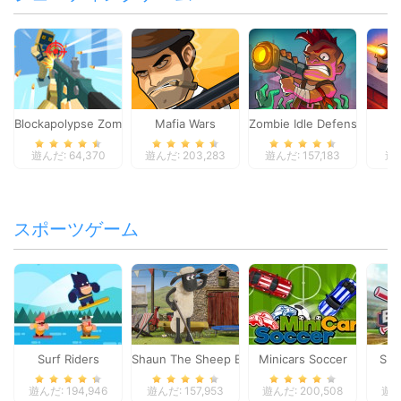
Blockapolypse Zombie Shooter
Mafia Wars
Zombie Idle Defense Onlin
St
遊んだ: 64,370
遊んだ: 203,283
遊んだ: 157,183
遊ん
スポーツゲーム
Surf Riders
Shaun The Sheep Baahmy Golf
Minicars Soccer
Sup
遊んだ: 194,946
遊んだ: 157,953
遊んだ: 200,508
遊んだ