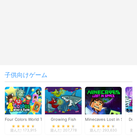
子供向けゲーム
Four Colors World Tour
Growing Fish
Minecaves Lost in Space
Dol
遊んだ: 173,915
遊んだ: 207,778
遊んだ: 293,630
遊んだ