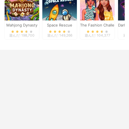
Mahjong Dynasty
Space Rescue
The Fashion Challenge Be
Darkm
遊んだ: 198,700
遊んだ: 149,266
遊んだ: 104,377
遊ん