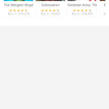
The Mergest Kingdom
Colossatron
Stickman Army: The Defen
Bl
遊んだ: 423,318
遊んだ: 16,622
遊んだ: 228,560
遊んだ