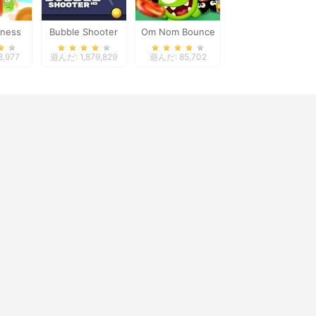
dness
Bubble Shooter
Om Nom Bounce
,977
遊んだ: 1,879,829
遊んだ: 85,702