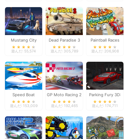
Adventure
Mustang City
Dead Paradise 3
Paintball Races
Driver
遊んだ: 55,574
遊んだ: 305,789
遊んだ: 206,908
Speed Boat
GP Moto Racing 2
Parking Fury 3D:
Extreme Racing
Night Thief
遊んだ: 153,009
遊んだ: 192,465
遊んだ: 174,711