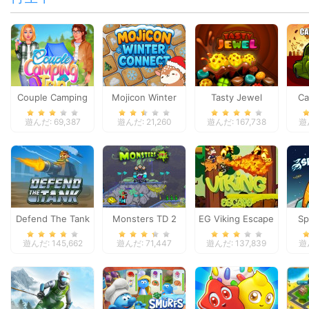
Couple Camping
Mojicon Winter
Tasty Jewel
Ca
Trip
Connect
遊んだ: 69,387
遊んだ: 21,260
遊んだ: 167,738
遊ん
Defend The Tank
Monsters TD 2
EG Viking Escape
Sp
遊んだ: 145,662
遊んだ: 71,447
遊んだ: 137,839
遊ん