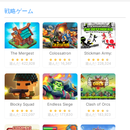
戦略ゲーム
The Mergest
Colossatron
Stickman Army:
Kingdom
The Defenders
遊んだ: 422,928
遊んだ: 16,367
遊んだ: 228,324
Blocky Squad
Endless Siege
Clash of Orcs
遊んだ: 222,097
遊んだ: 177,830
遊んだ: 183,923