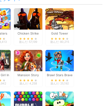
sters
Chicken Strike
Gold Tower
Defense
,413
遊んだ: 57,199
遊んだ: 80,215
Girl In
Mansion Story
Brawl Stars Brave
l
Match
Adventure
,942
遊んだ: 4,258
遊んだ: 25,192