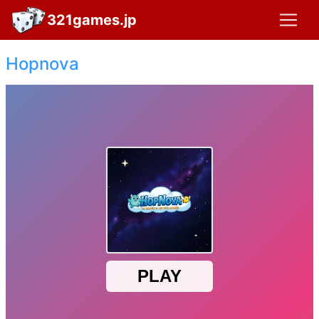
321games.jp
Hopnova