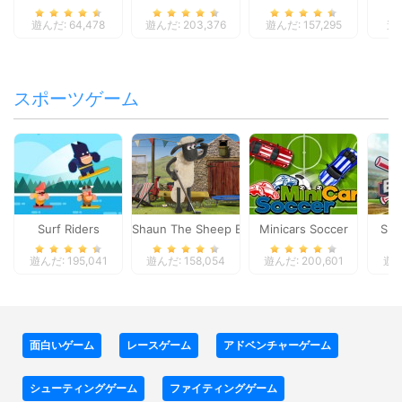
遊んだ: 64,478
遊んだ: 203,376
遊んだ: 157,295
遊ん
スポーツゲーム
Surf Riders
Shaun The Sheep Baahmy Golf
Minicars Soccer
Sup
遊んだ: 195,041
遊んだ: 158,054
遊んだ: 200,601
遊ん
面白いゲーム
レースゲーム
アドベンチャーゲーム
シューティングゲーム
ファイティングゲーム