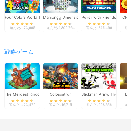
Four Colors World Tour
Mahjongg Dimensions
Poker with Friends
ONO
遊んだ: 173,995
遊んだ: 1,802,764
遊んだ: 245,499
遊んだ
戦略ゲーム
The Mergest Kingdom
Colossatron
Stickman Army: The Defen
Bl
遊んだ: 423,479
遊んだ: 16,715
遊んだ: 228,656
遊んだ