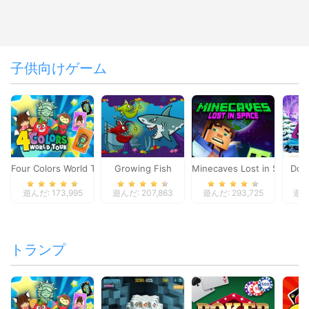
子供向けゲーム
Four Colors World Tour
Growing Fish
Minecaves Lost in Space
Dol
遊んだ: 173,995
遊んだ: 207,863
遊んだ: 293,725
遊んだ
トランプ