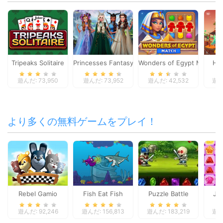
Tripeaks Solitaire
Princesses Fantasy Makeover
Wonders of Egypt Match
Hi
遊んだ: 73,950
遊んだ: 73,952
遊んだ: 42,532
遊んだ
より多くの無料ゲームをプレイ！
Rebel Gamio
Fish Eat Fish
Puzzle Battle
Jel
遊んだ: 92,246
遊んだ: 156,813
遊んだ: 183,219
遊んだ