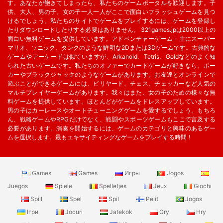
す。あなたが飽きてしまったら、私たちのゲームポータルを歓迎します。子
供、大人、男の子、女の子一人一人がここで面白いフラッシュゲームを見つ
けるでしょう。私たちのサイトでゲームをプレイするには、ゲームを登録し
たりダウンロードしたりする必要はありません。 321games.jpは2000以上の
面白い無料ゲームを提供しています。アドベンチャーゲーム - 主にスーパー
マリオ、ソニック、タンクのような鮮明な2Dまたは3Dゲームです。古典的な
ゲームやアーケードは似ていますが、Arkanoid、Tetris、Goldなどのよく知
られた古いゲームです。私たちのオファーでカードゲームが好きなら、ポー
カーやブラックジャックのようなゲームがあります。お友達とオンラインで
遊ぶことができるゲームには、ビリヤード、チェス、チェッカーなど人気の
マルチプレイヤーゲームがあります。我々はまた、女の子のための様々な無
料ゲームを提供しています。ほとんどがゲームをドレスアップしています。
男の子はカーレースやオートチューニングゲームを愛するでしょう。もちろ
ん、戦略ゲームやRPGだけでなく、戦闘やスポーツゲームもここで言及する
必要があります。演奏を開始するには、ゲームのカテゴリと興味のあるゲー
ムを選択します。最もエキサイティングなゲームをプレイする時間！
Games
Games
Игры
Jogos
Juegos
Spiele
Spelletjes
Jeux
Giochi
Spill
Spel
Spil
Pelit
Jogos
Ігри
Jocuri
Jatekok
Gry
Hry