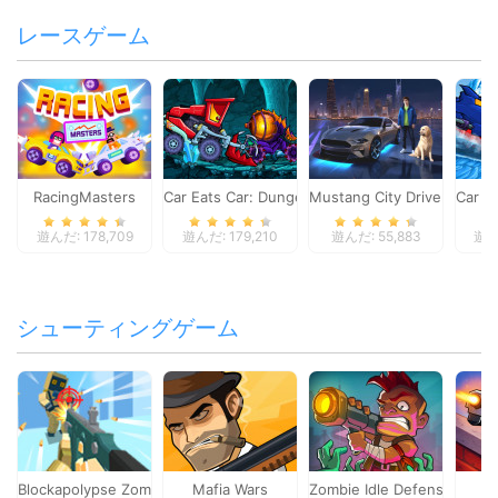
レースゲーム
RacingMasters
Car Eats Car: Dungeon Adventure
Mustang City Driver
Car E
遊んだ: 178,709
遊んだ: 179,210
遊んだ: 55,883
遊んだ
シューティングゲーム
Blockapolypse Zombie Shooter
Mafia Wars
Zombie Idle Defense Onlin
St