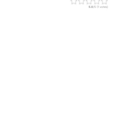
5.0
/5 (
1
votes)