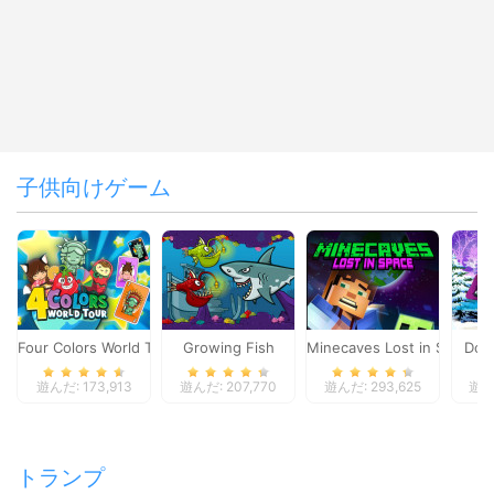
子供向けゲーム
Four Colors World Tour
Growing Fish
Minecaves Lost in Space
Dol
遊んだ: 173,913
遊んだ: 207,770
遊んだ: 293,625
遊んだ
トランプ