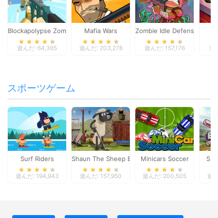
Blockapolypse Zombie Shooter
Mafia Wars
Zombie Idle Defense Onlin
St
遊んだ: 64,365
遊んだ: 203,278
遊んだ: 157,176
遊ん
スポーツゲーム
Surf Riders
Shaun The Sheep Baahmy Golf
Minicars Soccer
Sup
遊んだ: 194,943
遊んだ: 157,950
遊んだ: 200,505
遊んだ