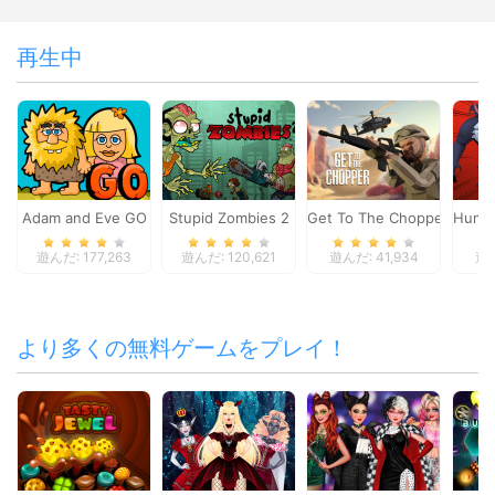
再生中
Adam and Eve GO
Stupid Zombies 2
Get To The Chopper
Hunte
遊んだ: 177,263
遊んだ: 120,621
遊んだ: 41,934
遊ん
より多くの無料ゲームをプレイ！