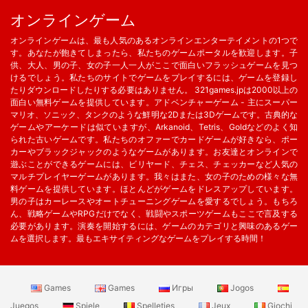
オンラインゲーム
オンラインゲームは、最も人気のあるオンラインエンターテイメントの1つで
す。あなたが飽きてしまったら、私たちのゲームポータルを歓迎します。子
供、大人、男の子、女の子一人一人がここで面白いフラッシュゲームを見つ
けるでしょう。私たちのサイトでゲームをプレイするには、ゲームを登録し
たりダウンロードしたりする必要はありません。 321games.jpは2000以上の
面白い無料ゲームを提供しています。アドベンチャーゲーム - 主にスーパー
マリオ、ソニック、タンクのような鮮明な2Dまたは3Dゲームです。古典的な
ゲームやアーケードは似ていますが、Arkanoid、Tetris、Goldなどのよく知
られた古いゲームです。私たちのオファーでカードゲームが好きなら、ポー
カーやブラックジャックのようなゲームがあります。お友達とオンラインで
遊ぶことができるゲームには、ビリヤード、チェス、チェッカーなど人気の
マルチプレイヤーゲームがあります。我々はまた、女の子のための様々な無
料ゲームを提供しています。ほとんどがゲームをドレスアップしています。
男の子はカーレースやオートチューニングゲームを愛するでしょう。もちろ
ん、戦略ゲームやRPGだけでなく、戦闘やスポーツゲームもここで言及する
必要があります。演奏を開始するには、ゲームのカテゴリと興味のあるゲー
ムを選択します。最もエキサイティングなゲームをプレイする時間！
Games
Games
Игры
Jogos
Juegos
Spiele
Spelletjes
Jeux
Giochi