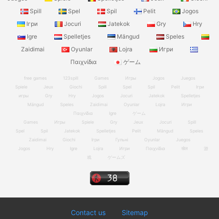
Spill
Spel
Spil
Pelit
Jogos
Ігри
Jocuri
Jatekok
Gry
Hry
Igre
Spelletjes
Mängud
Speles
Zaidimai
Oyunlar
Lojra
Игри
Παιχνίδια
ゲーム
free games
123spill
Games
Игры
Jogos
Juegos
Spiele
Jeux
Giochi
Spill
Spel
Spil
Pelit
Ігри
игры
Gry
Hry
Jogos
Jocuri
Jatekok
Spelletjes
Mängud
Speles
Zaidimai
Oyunlar
Lojra
Игри
Παιχνίδια
Igre
ゲーム
Games
Игры
Spiele
Gry
Jeux
Jocuri
Spill
Spel
Spil
Jatekok
Spelletjes
Pelit
Mängud
Speles
Zaidimai
Giochi
Ігри
Гульні
Oyunlar
Juegos
Jogos
Hry
Igre
Lojra
Игри
Παιχνίδια
खेल
游
戏
ゲームズ
Contact us
Sitemap