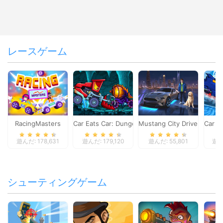
レースゲーム
RacingMasters
Car Eats Car: Dungeon Adventure
Mustang City Driver
Car E
遊んだ: 178,631
遊んだ: 179,120
遊んだ: 55,801
遊んだ
シューティングゲーム