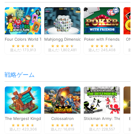
Four Colors World Tour
Mahjongg Dimensions
Poker with Friends
ONO
遊んだ: 173,913
遊んだ: 1,802,481
遊んだ: 245,408
遊んだ
戦略ゲーム
The Mergest Kingdom
Colossatron
Stickman Army: The Defen
Bl
遊んだ: 423,306
遊んだ: 16,619
遊んだ: 228,557
遊んだ