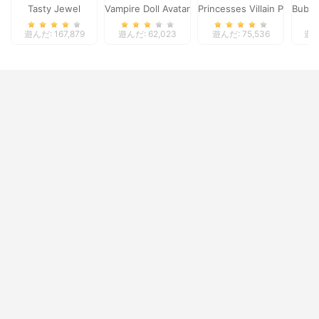
Tasty Jewel
Vampire Doll Avatar Creator
Princesses Villain Party Cr
Bubbl
遊んだ: 167,879
遊んだ: 62,023
遊んだ: 75,536
遊ん