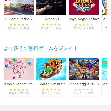
GP Moto Racing 2
Sniper 3D
Royal Vegas Solitaire
Solita
遊んだ: 192,503
遊んだ: 111,645
遊んだ: 219,031
遊んだ
より多くの無料ゲームをプレイ！
Bubble Shooter Valentine
Float for Brainrots
Office Knight 3D: Castle D
Snow 
遊んだ: 62,978
遊んだ: 10,322
遊んだ: 13,244
遊ん