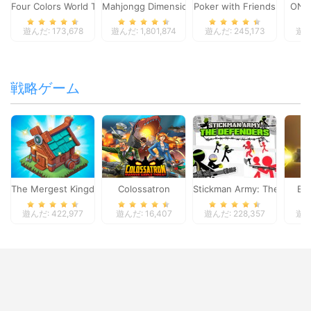
Four Colors World Tour
Mahjongg Dimensions
Poker with Friends
ONO
遊んだ: 173,678
遊んだ: 1,801,874
遊んだ: 245,173
遊んだ
戦略ゲーム
The Mergest Kingdom
Colossatron
Stickman Army: The Defen
Bl
遊んだ: 422,977
遊んだ: 16,407
遊んだ: 228,357
遊んだ