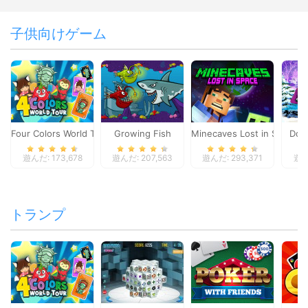
子供向けゲーム
Four Colors World Tour
Growing Fish
Minecaves Lost in Space
Dol
遊んだ: 173,678
遊んだ: 207,563
遊んだ: 293,371
遊ん
トランプ