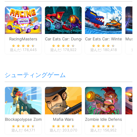
RacingMasters
Car Eats Car: Dungeon Adventure
Car Eats Car: Winter Adve
Musta
遊んだ: 178,445
遊んだ: 178,922
遊んだ: 180,418
遊ん
シューティングゲーム
Blockapolypse Zombie Shooter
Mafia Wars
Zombie Idle Defense Onlin
St
遊んだ: 64,171
遊んだ: 203,070
遊んだ: 156,952
遊ん