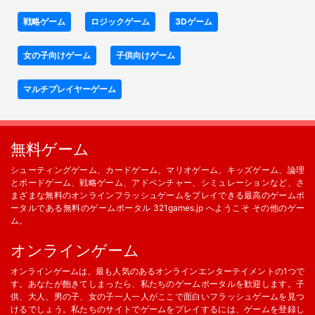
戦略ゲーム
ロジックゲーム
3Dゲーム
女の子向けゲーム
子供向けゲーム
マルチプレイヤーゲーム
無料ゲーム
シューティングゲーム、カードゲーム、マリオゲーム、キッズゲーム、論理
とボードゲーム、戦略ゲーム、アドベンチャー、シミュレーションなど、さ
まざまな無料のオンラインフラッシュゲームをプレイできる最高のゲームポ
ータルである無料のゲームポータル 321games.jp へようこそ その他のゲー
ム。
オンラインゲーム
オンラインゲームは、最も人気のあるオンラインエンターテイメントの1つで
す。あなたが飽きてしまったら、私たちのゲームポータルを歓迎します。子
供、大人、男の子、女の子一人一人がここで面白いフラッシュゲームを見つ
けるでしょう。私たちのサイトでゲームをプレイするには、ゲームを登録し