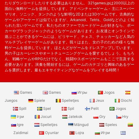
たりダウンロードしたりする必要はありません。 321games.jpは2000以上の
面白い無料ゲームを提供しています。アドベンチャーゲーム - 主にスーパー
マリオ、ソニック、タンクのような鮮明な2Dまたは3Dゲームです。古典的な
ゲームやアーケードは似ていますが、Arkanoid、Tetris、Goldなどのよく知
られた古いゲームです。私たちのオファーでカードゲームが好きなら、ポー
カーやブラックジャックのようなゲームがあります。お友達とオンラインで
遊ぶことができるゲームには、ビリヤード、チェス、チェッカーなど人気の
マルチプレイヤーゲームがあります。我々はまた、女の子のための様々な無
料ゲームを提供しています。ほとんどがゲームをドレスアップしています。
男の子はカーレースやオートチューニングゲームを愛するでしょう。もちろ
ん、戦略ゲームやRPGだけでなく、戦闘やスポーツゲームもここで言及する
必要があります。演奏を開始するには、ゲームのカテゴリと興味のあるゲー
ムを選択します。最もエキサイティングなゲームをプレイする時間！
Games
Games
Игры
Jogos
Juegos
Spiele
Spelletjes
Jeux
Giochi
Spill
Spel
Spil
Pelit
Jogos
Ігри
Jocuri
Jatekok
Gry
Hry
Igre
Spelletjes
Mängud
Speles
Zaidimai
Oyunlar
Lojra
Игри