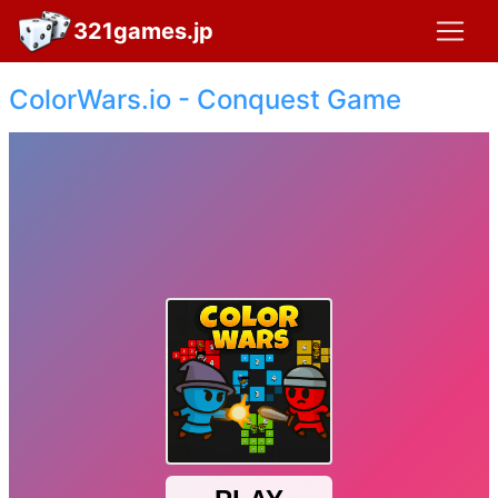
321games.jp
ColorWars.io - Conquest Game