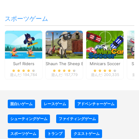
スポーツゲーム
Surf Riders
Shaun The Sheep Baahmy Golf
Minicars Soccer
Sup
遊んだ: 194,784
遊んだ: 157,779
遊んだ: 200,335
遊んだ
面白いゲーム
レースゲーム
アドベンチャーゲーム
シューティングゲーム
ファイティングゲーム
スポーツゲーム
トランプ
クエストゲーム