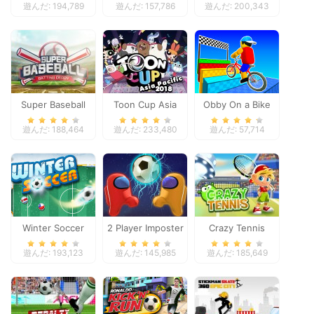
遊んだ: 194,789
遊んだ: 157,786
遊んだ: 200,343
Super Baseball
Toon Cup Asia
Obby On a Bike
Pacific 2018
遊んだ: 188,464
遊んだ: 233,480
遊んだ: 57,714
Winter Soccer
2 Player Imposter
Crazy Tennis
Soccer
遊んだ: 193,123
遊んだ: 145,985
遊んだ: 185,649