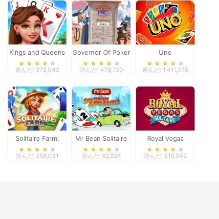
Kings and Queens
Governor Of Poker
Uno
Solitaire Tripeaks
2
遊んだ: 372,042
遊んだ: 478,720
遊んだ: 1,411,070
Solitaire Farm:
Mr Bean Solitaire
Royal Vegas
Seasons
Adventures
Solitaire
遊んだ: 258,031
遊んだ: 82,824
遊んだ: 219,042