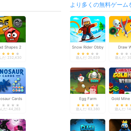
より多くの無料ゲーム
d Shapes 2
Snow Rider Obby
Draw 
Parkour
だ: 232,430
遊んだ: 20,639
遊んだ: 39
nosaur Cards
Egg Farm
Gold Mine 
Christ
んだ: 44,263
遊んだ: 63,380
遊んだ: 141