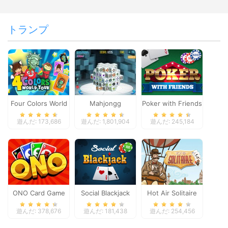
トランプ
Four Colors World
Mahjongg
Poker with Friends
Tour
Dimensions
遊んだ: 173,686
遊んだ: 1,801,904
遊んだ: 245,184
ONO Card Game
Social Blackjack
Hot Air Solitaire
遊んだ: 378,676
遊んだ: 181,438
遊んだ: 254,456