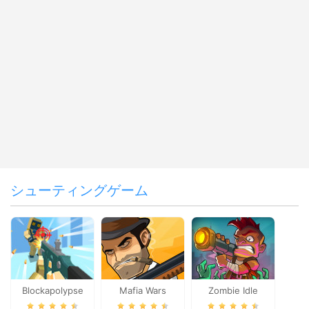
シューティングゲーム
Blockapolypse
Mafia Wars
Zombie Idle
Zombie Shooter
Defense Online