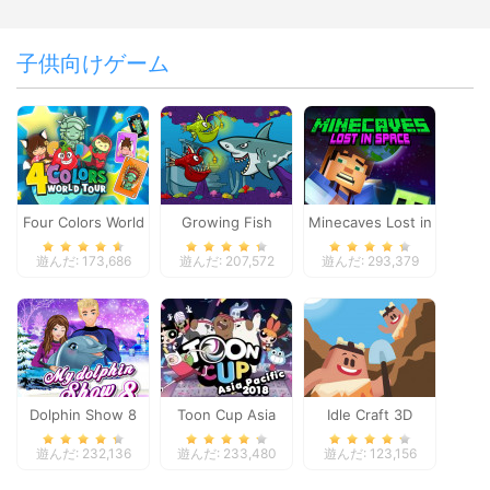
子供向けゲーム
Four Colors World
Growing Fish
Minecaves Lost in
Tour
Space
遊んだ: 173,686
遊んだ: 207,572
遊んだ: 293,379
Dolphin Show 8
Toon Cup Asia
Idle Craft 3D
Pacific 2018
遊んだ: 232,136
遊んだ: 233,480
遊んだ: 123,156