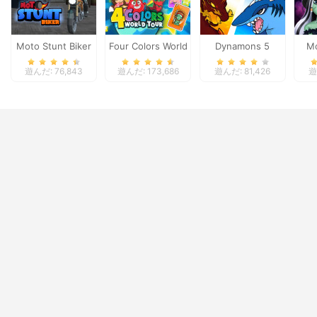
Moto Stunt Biker
Four Colors World
Dynamons 5
Mo
Tour
Spo
遊んだ: 76,843
遊んだ: 173,686
遊んだ: 81,426
遊