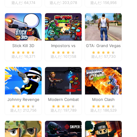
遊んだ: 64,174
遊んだ: 203,078
遊んだ: 156,956
Stick Kill 3D
Impostors vs
GTA: Grand Vegas
Zombies: Survival
Crime
遊んだ: 16,371
遊んだ: 107,158
遊んだ: 57,730
Johnny Revenge
Modern Combat
Moon Clash
Defense
Heroes
遊んだ: 212,756
遊んだ: 197,789
遊んだ: 186,529