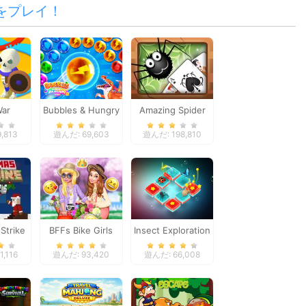
をプレイ！
War
Bubbles & Hungry
Amazing Spider
Dragon
Solitaire
,813
遊んだ: 69,603
遊んだ: 198,810
Strike
BFFs Bike Girls
Insect Exploration
mas
,116
遊んだ: 93,420
遊んだ: 66,008