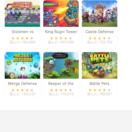
Stickmen vs
King Rugni Tower
Castle Defense
Zombies
Defense
遊んだ: 193,664
遊んだ: 205,080
遊んだ: 123,792
Merge Defense
Keeper of the
Battle Pets
Grove 2
遊んだ: 140,331
遊んだ: 116,015
遊んだ: 188,627