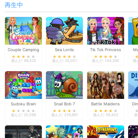
再生中
Couple Camping
Sea Lords
Tik Tok Princess
Ma
Trip
遊んだ: 69,425
遊んだ: 25,001
遊んだ: 144,290
遊ん
Sudoku Brain
Snail Bob 7
Battle Maidens
Di
Blocks
遊んだ: 20,096
遊んだ: 239,891
遊んだ: 59,402
遊