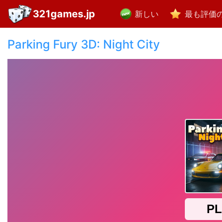
321games.jp
新しい
最も評価
Parking Fury 3D: Night City