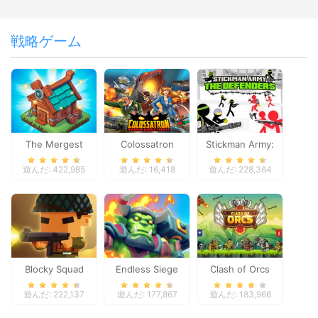
戦略ゲーム
The Mergest
Colossatron
Stickman Army:
Kingdom
The Defenders
遊んだ: 422,985
遊んだ: 16,418
遊んだ: 228,364
Blocky Squad
Endless Siege
Clash of Orcs
遊んだ: 222,137
遊んだ: 177,867
遊んだ: 183,966