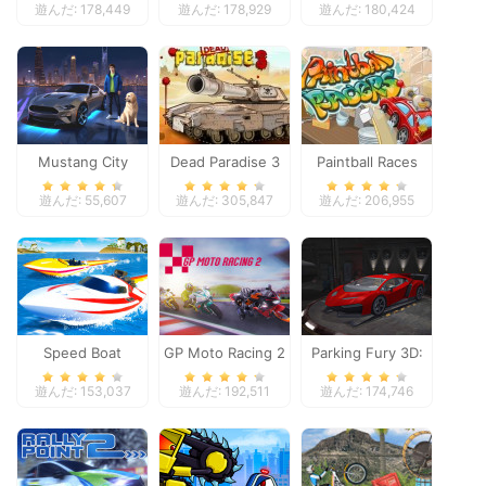
遊んだ: 178,449
遊んだ: 178,929
遊んだ: 180,424
Adventure
Mustang City
Dead Paradise 3
Paintball Races
Driver
遊んだ: 55,607
遊んだ: 305,847
遊んだ: 206,955
Speed Boat
GP Moto Racing 2
Parking Fury 3D:
Extreme Racing
Night Thief
遊んだ: 153,037
遊んだ: 192,511
遊んだ: 174,746