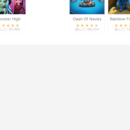
nster High
Clash Of Navies
Rainbow Fr
oky Fashion
Surviv
んだ: 60,969
遊んだ: 68,344
遊んだ: 15