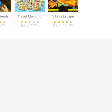
iends.
Travel Mahjong
Viking Escape
al
Deluxe
,135
遊んだ: 17,912
遊んだ: 121,560