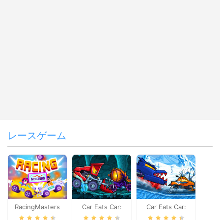
レースゲーム
RacingMasters
Car Eats Car:
Car Eats Car:
Dungeon
Winter Adventure