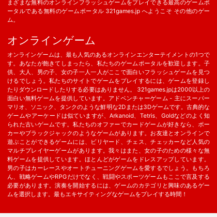
まざまな無料のオンラインフラッシュゲームをプレイできる最高のゲームポ
ータルである無料のゲームポータル 321games.jp へようこそ その他のゲー
ム。
オンラインゲーム
オンラインゲームは、最も人気のあるオンラインエンターテイメントの1つで
す。あなたが飽きてしまったら、私たちのゲームポータルを歓迎します。子
供、大人、男の子、女の子一人一人がここで面白いフラッシュゲームを見つ
けるでしょう。私たちのサイトでゲームをプレイするには、ゲームを登録し
たりダウンロードしたりする必要はありません。 321games.jpは2000以上の
面白い無料ゲームを提供しています。アドベンチャーゲーム - 主にスーパー
マリオ、ソニック、タンクのような鮮明な2Dまたは3Dゲームです。古典的な
ゲームやアーケードは似ていますが、Arkanoid、Tetris、Goldなどのよく知
られた古いゲームです。私たちのオファーでカードゲームが好きなら、ポー
カーやブラックジャックのようなゲームがあります。お友達とオンラインで
遊ぶことができるゲームには、ビリヤード、チェス、チェッカーなど人気の
マルチプレイヤーゲームがあります。我々はまた、女の子のための様々な無
料ゲームを提供しています。ほとんどがゲームをドレスアップしています。
男の子はカーレースやオートチューニングゲームを愛するでしょう。もちろ
ん、戦略ゲームやRPGだけでなく、戦闘やスポーツゲームもここで言及する
必要があります。演奏を開始するには、ゲームのカテゴリと興味のあるゲー
ムを選択します。最もエキサイティングなゲームをプレイする時間！