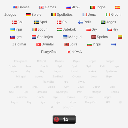
Games
Games
Игры
Jogos
Juegos
Spiele
Spelletjes
Jeux
Giochi
Spill
Spel
Spil
Pelit
Jogos
Ігри
Jocuri
Jatekok
Gry
Hry
Igre
Spelletjes
Mängud
Speles
Zaidimai
Oyunlar
Lojra
Игри
Παιχνίδια
ゲーム
free games
123spill
Games
Игры
Jogos
Juegos
Spiele
Jeux
Giochi
Spill
Spel
Spil
Pelit
Ігри
игры
Gry
Hry
Jogos
Jocuri
Jatekok
Spelletjes
Mängud
Speles
Zaidimai
Oyunlar
Lojra
Игри
Παιχνίδια
Igre
ゲーム
Games
Игры
Spiele
Gry
Jeux
Jocuri
Spill
Spel
Spil
Jatekok
Spelletjes
Pelit
Mängud
Speles
Zaidimai
Giochi
Ігри
Гульні
Oyunlar
Juegos
Jogos
Hry
Igre
Lojra
Игри
Παιχνίδια
खेल
游
戏
ゲームズ