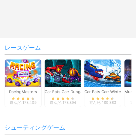
レースゲーム
RacingMasters
Car Eats Car: Dungeon Adventure
Car Eats Car: Winter Adve
Musta
遊んだ: 178,409
遊んだ: 178,894
遊んだ: 180,383
遊ん
シューティングゲーム