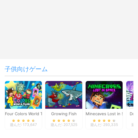
子供向けゲーム
Four Colors World Tour
Growing Fish
Minecaves Lost in Space
Dol
遊んだ: 173,647
遊んだ: 207,525
遊んだ: 293,335
遊んだ