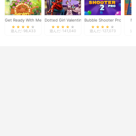
Get Ready With Me Garden Decoration
Dotted Girl Valentine Dinner
Bubble Shooter Pro 2
Ma
遊んだ: 98,433
遊んだ: 141,040
遊んだ: 127,073
遊ん