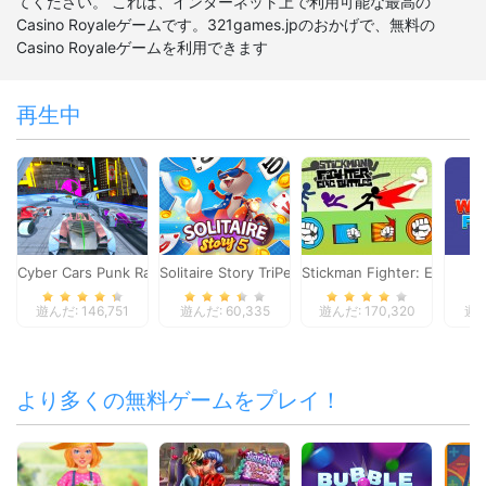
てください。 これは、インターネット上で利用可能な最高の
Casino Royaleゲームです。321games.jpのおかげで、無料の
Casino Royaleゲームを利用できます
再生中
Cyber Cars Punk Racing
Solitaire Story TriPeaks 5
Stickman Fighter: Epic Batt
W
遊んだ: 146,751
遊んだ: 60,335
遊んだ: 170,320
遊ん
より多くの無料ゲームをプレイ！