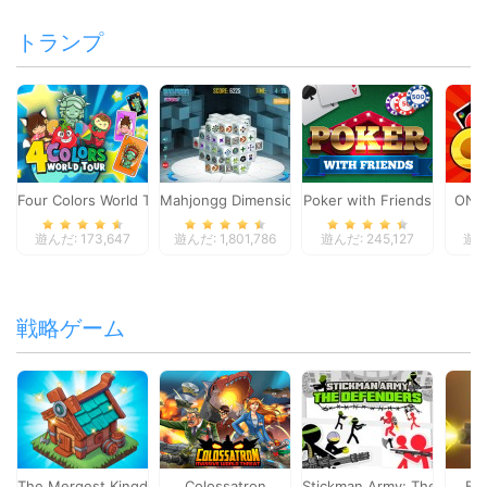
トランプ
Four Colors World Tour
Mahjongg Dimensions
Poker with Friends
ONO
遊んだ: 173,647
遊んだ: 1,801,786
遊んだ: 245,127
遊んだ
戦略ゲーム
The Mergest Kingdom
Colossatron
Stickman Army: The Defen
Bl