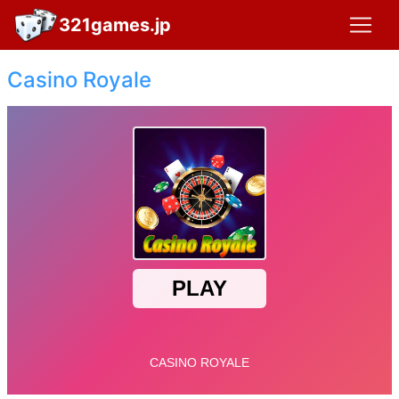
321games.jp
Casino Royale