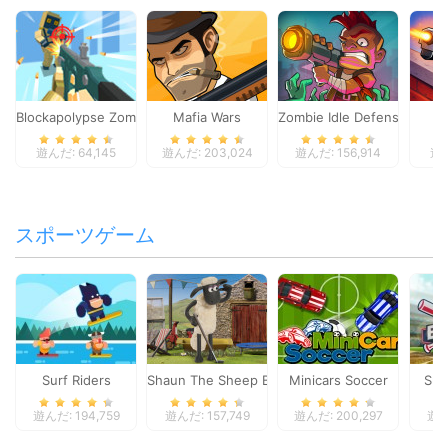
Blockapolypse Zombie Shooter
Mafia Wars
Zombie Idle Defense Onlin
St
遊んだ: 64,145
遊んだ: 203,024
遊んだ: 156,914
遊ん
スポーツゲーム
Surf Riders
Shaun The Sheep Baahmy Golf
Minicars Soccer
Sup
遊んだ: 194,759
遊んだ: 157,749
遊んだ: 200,297
遊ん