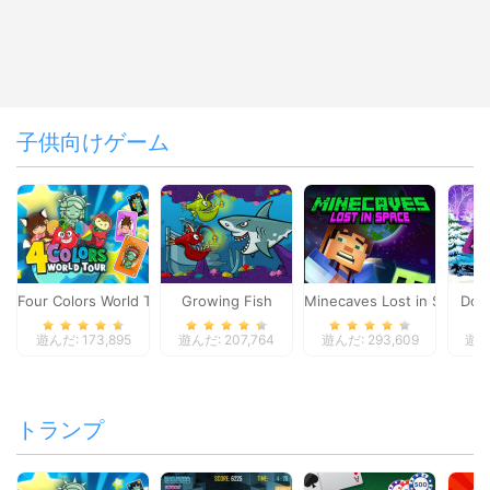
子供向けゲーム
Four Colors World Tour
Growing Fish
Minecaves Lost in Space
Dol
遊んだ: 173,895
遊んだ: 207,764
遊んだ: 293,609
遊んだ
トランプ