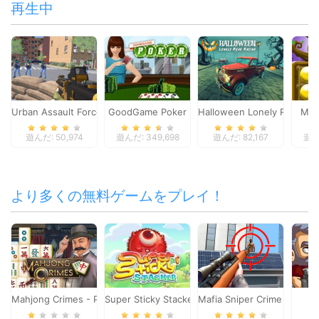
再生中
Urban Assault Force
GoodGame Poker
Halloween Lonely Road Ra
Mat
遊んだ: 50,974
遊んだ: 349,698
遊んだ: 82,167
遊んだ
より多くの無料ゲームをプレイ！
Mahjong Crimes - Puzzle Story
Super Sticky Stacker
Mafia Sniper Crime Shooti
To