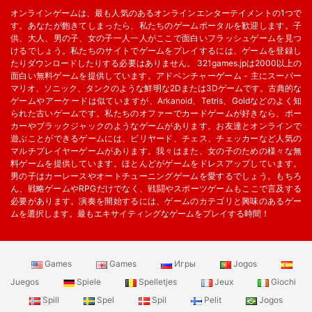
オンラインゲームは、最も人気のあるオンラインエンターテイメントの1つで
す。あなたが飽きてしまったら、私たちのゲームポータルを歓迎します。子
供、大人、男の子、女の子一人一人がここで面白いフラッシュゲームを見つ
けるでしょう。私たちのサイトでゲームをプレイするには、ゲームを登録し
たりダウンロードしたりする必要はありません。 321games.jpは2000以上の
面白い無料ゲームを提供しています。アドベンチャーゲーム - 主にスーパー
マリオ、ソニック、タンクのような鮮明な2Dまたは3Dゲームです。古典的な
ゲームやアーケードは似ていますが、Arkanoid、Tetris、Goldなどのよく知
られた古いゲームです。私たちのオファーでカードゲームが好きなら、ポー
カーやブラックジャックのようなゲームがあります。お友達とオンラインで
遊ぶことができるゲームには、ビリヤード、チェス、チェッカーなど人気の
マルチプレイヤーゲームがあります。我々はまた、女の子のための様々な無
料ゲームを提供しています。ほとんどがゲームをドレスアップしています。
男の子はカーレースやオートチューニングゲームを愛するでしょう。もちろ
ん、戦略ゲームやRPGだけでなく、戦闘やスポーツゲームもここで言及する
必要があります。演奏を開始するには、ゲームのカテゴリと興味のあるゲー
ムを選択します。最もエキサイティングなゲームをプレイする時間！
Games
Games
Игры
Jogos
Juegos
Spiele
Spelletjes
Jeux
Giochi
Spill
Spel
Spil
Pelit
Jogos