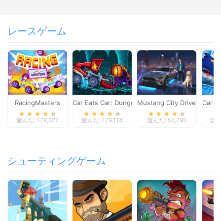
レースゲーム
RacingMasters
Car Eats Car: Dungeon Adventure
Mustang City Driver
Car E
遊んだ: 178,627
遊んだ: 179,114
遊んだ: 55,795
遊んだ
シューティングゲーム