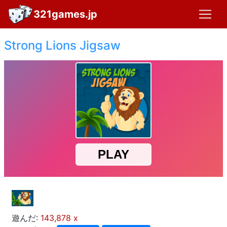
321games.jp
Strong Lions Jigsaw
遊んだ:
143,878 x