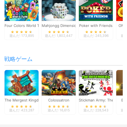
Four Colors World Tour
Mahjongg Dimensions
Poker with Friends
ONO
遊んだ: 173,895
遊んだ: 1,802,447
遊んだ: 245,396
遊んだ
戦略ゲーム
The Mergest Kingdom
Colossatron
Stickman Army: The Defen
Bl
遊んだ: 423,287
遊んだ: 16,615
遊んだ: 228,543
遊んだ