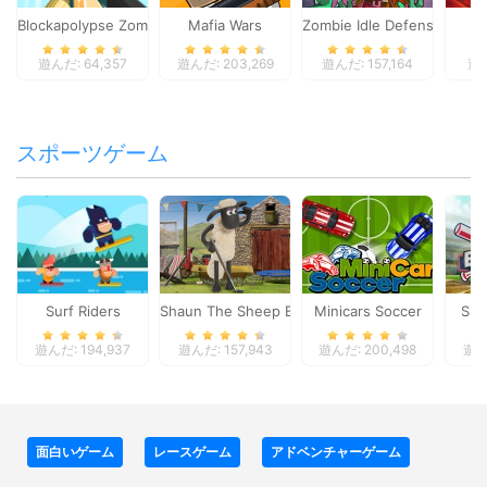
Blockapolypse Zombie Shooter
Mafia Wars
Zombie Idle Defense Onlin
St
遊んだ: 64,357
遊んだ: 203,269
遊んだ: 157,164
遊ん
スポーツゲーム
Surf Riders
Shaun The Sheep Baahmy Golf
Minicars Soccer
Sup
遊んだ: 194,937
遊んだ: 157,943
遊んだ: 200,498
遊んだ
面白いゲーム
レースゲーム
アドベンチャーゲーム